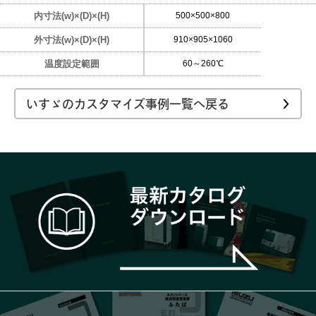
内寸法(w)×(D)×(H)
500×500×800
外寸法(w)×(D)×(H)
910×905×1060
温度設定範囲
60～260℃
いすゞのカスタマイズ事例一覧へ戻る