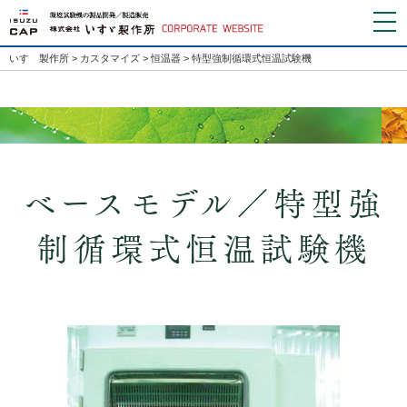
いすゞ製作所
>
カスタマイズ
>
恒温器
>
特型強制循環式恒温試験機
ベースモデル／特型強
制循環式恒温試験機