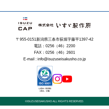
〒955-0151新潟県三条市荻堀字藤平1397-42
電話：0256（46）2200
FAX：0256（46）2601
E-mail : info@isuzuseisakusho.co.jp
©︎ISUZUSEISAKUSHO ALL RIGHTS RESERVED.